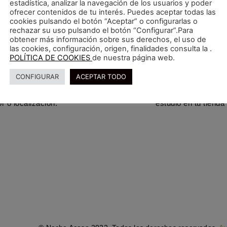
estadística, analizar la navegación de los usuarios y poder
ofrecer contenidos de tu interés. Puedes aceptar todas las
cookies pulsando el botón “Aceptar” o configurarlas o
rechazar su uso pulsando el botón “Configurar”.Para
obtener más información sobre sus derechos, el uso de
las cookies, configuración, origen, finalidades consulta la .
POLÍTICA DE COOKIES
de nuestra página web.
PRODUC
CONFIGURAR
ACEPTAR TODO
en para sus contenidos. Con
Creación de imágenes q
 estilismo para conseguir
atractivo para tus clientes
r o localización.
estudio en tu tiend