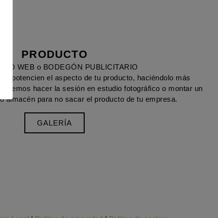
PRODUCTO
TO WEB o BODEGÓN PUBLICITARIO
ue potencien el aspecto de tu producto, haciéndolo más
. Podemos hacer la sesión en estudio fotográfico o montar un
a o almacén para no sacar el producto de tu empresa.
GALERÍA